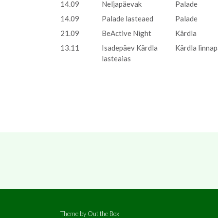
14.09
Neljapäevak
Palade
14.09
Palade lasteaed
Palade
21.09
BeActive Night
Kärdla
13.11
Isadepäev Kärdla
Kärdla linnap
lasteaias
Theme by
Out the Box