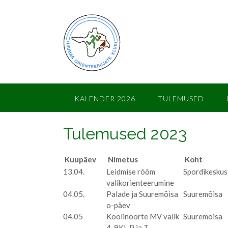
Skip
to
content
KALENDER 2026
TULEMUSED
Tulemused 2023
Kuupäev
Nimetus
Koht
13.04.
Leidmise rõõm
Spordikeskus
valikorienteerumine
04.05.
Palade ja Suuremõisa
Suuremõisa
o-päev
04.05
Koolinoorte MV valik
Suuremõisa
4-9KL P ja T