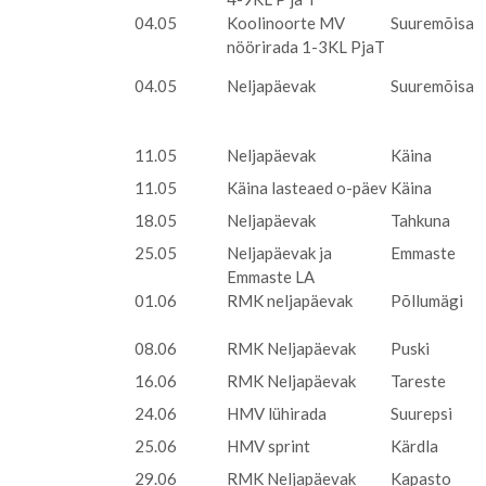
04.05
Koolinoorte MV
Suuremõisa
nöörirada 1-3KL PjaT
04.05
Neljapäevak
Suuremõisa
11.05
Neljapäevak
Käina
11.05
Käina lasteaed o-päev
Käina
18.05
Neljapäevak
Tahkuna
25.05
Neljapäevak ja
Emmaste
Emmaste LA
01.06
RMK neljapäevak
Põllumägi
08.06
RMK Neljapäevak
Puski
16.06
RMK Neljapäevak
Tareste
24.06
HMV lühirada
Suurepsi
25.06
HMV sprint
Kärdla
29.06
RMK Neljapäevak
Kapasto