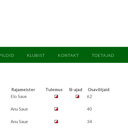
PILDID
KLUBIST
KONTAKT
TOETAJAD
Rajameister
Tulemus
SI-ajad
Osavõtjaid
Elo Saue
62
Anu Saue
40
Anu Saue
34