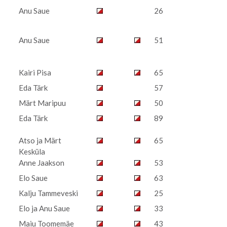
Anu Saue
26
Anu Saue
51
Kairi Pisa
65
Eda Tärk
57
Märt Maripuu
50
Eda Tärk
89
Atso ja Märt
65
Kesküla
Anne Jaakson
53
Elo Saue
63
Kalju Tammeveski
25
Elo ja Anu Saue
33
Maiu Toomemäe
43