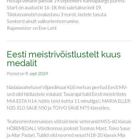
Hooaja viimane päevak 19.septembril Rannapaargu juurest.
Start on avatud kl 16-18, finiś suletakse kell 19.
Täiskasvanutel osalustasu 3 eurot, lastele tasuta.
Seekord ainult valikorienteerumine.
Rajameister on Ene Leht
Eesti meistrivõistlustelt kuus
medalit
Posted on
9. sept 2024
Nädalavahetusel Viljandimaal Küti metsas peetud Eesti MV-
sed olid hiidlastele edukad. Tavarajal tulid Eesti meistriteks
MIA ESTA N14 /võitis teist kohta 11 minutiga!/, MARIA ELLER
N20, ELO SAUE N50 ja TOIVO SAUE M75 klassides.
Teateorienteerumises võitsid meie veteranid M55-60 klassis
HÕBEMEDALI. Võistkonnas jooksid Toomas Mast, Toivo Saue
ja Allar Padari. Tublid olid noored neiud N18-20 klassis Mia