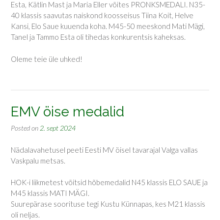
Esta, Kätlin Mast ja Maria Eller võites PRONKSMEDALI. N35-
40 klassis saavutas naiskond koosseisus Tiina Koit, Helve
Kansi, Elo Saue kuuenda koha. M45-50 meeskond Mati Mägi,
Tanel ja Tammo Esta oli tihedas konkurentsis kaheksas.
Oleme teie üle uhked!
EMV öise medalid
Posted on
2. sept 2024
Nädalavahetusel peeti Eesti MV öisel tavarajal Valga vallas
Vaskpalu metsas.
HOK-i liikmetest võitsid hõbemedalid N45 klassis ELO SAUE ja
M45 klassis MATI MÄGI.
Suurepärase soorituse tegi Kustu Künnapas, kes M21 klassis
oli neljas.