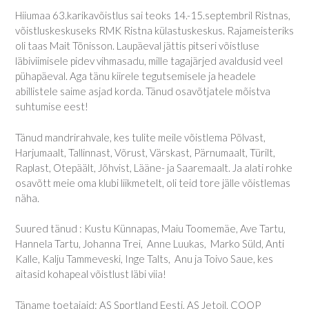
Hiiumaa 63.karikavõistlus sai teoks 14.-15.septembril Ristnas,
võistluskeskuseks RMK Ristna külastuskeskus. Rajameisteriks
oli taas Mait Tõnisson. Laupäeval jättis pitseri võistluse
läbiviimisele pidev vihmasadu, mille tagajärjed avaldusid veel
pühapäeval. Aga tänu kiirele tegutsemisele ja headele
abillistele saime asjad korda. Tänud osavõtjatele mõistva
suhtumise eest!
Tänud mandrirahvale, kes tulite meile võistlema Põlvast,
Harjumaalt, Tallinnast, Võrust, Värskast, Pärnumaalt, Türilt,
Raplast, Otepäält, Jõhvist, Lääne- ja Saaremaalt. Ja alati rohke
osavõtt meie oma klubi liikmetelt, oli teid tore jälle võistlemas
näha.
Suured tänud : Kustu Künnapas, Maiu Toomemäe, Ave Tartu,
Hannela Tartu, Johanna Trei, Anne Luukas, Marko Süld, Anti
Kalle, Kalju Tammeveski, Inge Talts, Anu ja Toivo Saue, kes
aitasid kohapeal võistlust läbi viia!
Täname toetajaid: AS Sportland Eesti, AS Jetoil, COOP