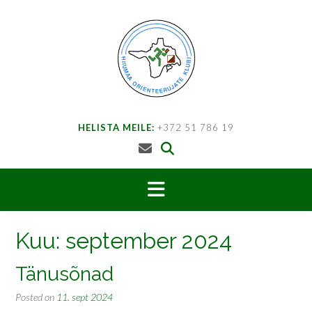
Skip
to
content
HELISTA MEILE:
+372 51 786 19
Kuu:
september 2024
Tänusõnad
Posted on
11. sept 2024