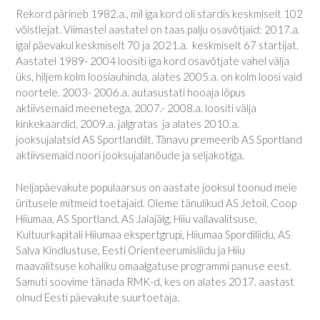
Rekord pärineb 1982.a., mil iga kord oli stardis keskmiselt 102
võistlejat. Viimastel aastatel on taas palju osavõtjaid: 2017.a.
igal päevakul keskmiselt 70 ja 2021.a. keskmiselt 67 startijat.
Aastatel 1989- 2004 loositi iga kord osavõtjate vahel välja
üks, hiljem kolm loosiauhinda, alates 2005.a. on kolm loosi vaid
noortele. 2003- 2006.a. autasustati hooaja lõpus
aktiivsemaid meenetega, 2007.- 2008.a. loositi välja
kinkekaardid, 2009.a. jalgratas ja alates 2010.a.
jooksujalatsid AS Sportlandilt. Tänavu premeerib AS Sportland
aktiivsemaid noori jooksujalanõude ja seljakotiga.
Neljapäevakute populaarsus on aastate jooksul toonud meie
üritusele mitmeid toetajaid. Oleme tänulikud AS Jetoil, Coop
Hiiumaa, AS Sportland, AS Jalajälg, Hiiu vallavalitsuse,
Kultuurkapitali Hiiumaa ekspertgrupi, Hiiumaa Spordiliidu, AS
Salva Kindlustuse, Eesti Orienteerumisliidu ja Hiiu
maavalitsuse kohaliku omaalgatuse programmi panuse eest.
Samuti soovime tänada RMK-d, kes on alates 2017. aastast
olnud Eesti päevakute suurtoetaja.