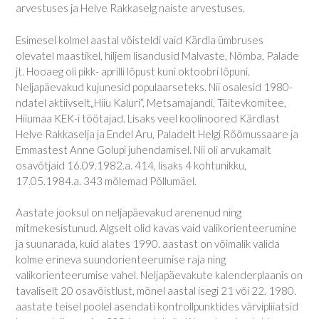
arvestuses ja Helve Rakkaselg naiste arvestuses.
Esimesel kolmel aastal võisteldi vaid Kärdla ümbruses
olevatel maastikel, hiljem lisandusid Malvaste, Nõmba, Palade
jt. Hooaeg oli pikk- aprilli lõpust kuni oktoobri lõpuni.
Neljapäevakud kujunesid populaarseteks. Nii osalesid 1980-
ndatel aktiivselt„Hiiu Kaluri“, Metsamajandi, Täitevkomitee,
Hiiumaa KEK-i töötajad. Lisaks veel koolinoored Kärdlast
Helve Rakkaselja ja Endel Aru, Paladelt Helgi Rõõmussaare ja
Emmastest Anne Golupi juhendamisel. Nii oli arvukamalt
osavõtjaid 16.09.1982.a. 414, lisaks 4 kohtunikku,
17.05.1984.a. 343 mõlemad Põllumäel.
Aastate jooksul on neljapäevakud arenenud ning
mitmekesistunud. Algselt olid kavas vaid valikorienteerumine
ja suunarada, kuid alates 1990. aastast on võimalik valida
kolme erineva suundorienteerumise raja ning
valikorienteerumise vahel. Neljapäevakute kalenderplaanis on
tavaliselt 20 osavõistlust, mõnel aastal isegi 21 või 22. 1980.
aastate teisel poolel asendati kontrollpunktides värvipliiatsid