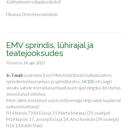
Kohtumiseni neljapäevakutel!
Hiiumaa Orienteerumisklubi
EMV sprindis, lühirajal ja
teatejooksudes
Posted on
14. apr 2023
6.-7.mail
osalesime Eesti Meistivõistlustel individuaalses
sprindiorienteerumises ja sprinditeates.
SK100
oli Laagri
aleviku vahele korraldanud huvitavad rajad ning ilus ilm toetas
õnnestunud võistlusi.
Meie olime esindatud suure seltkonnaga ning saime laupäeval
selliseid kohtasid:
N14 klassis 7.Mia Esta ja 15.Marta Maripuu (35 osalejat)
M14 klassis 17. Joosep Esta ja 24. Atso Kesküla (39 osalejat)
N16 14.Kätlin Mast