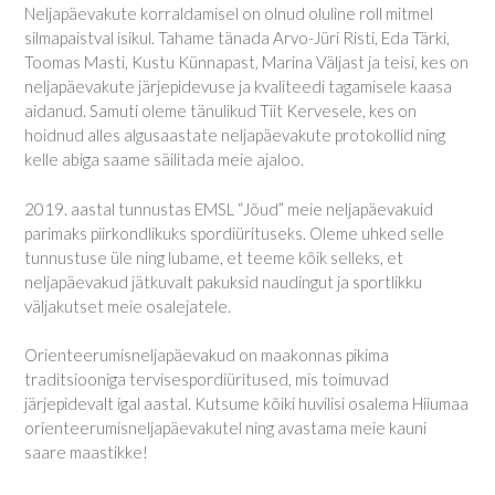
Neljapäevakute korraldamisel on olnud oluline roll mitmel
silmapaistval isikul. Tahame tänada Arvo-Jüri Risti, Eda Tärki,
Toomas Masti, Kustu Künnapast, Marina Väljast ja teisi, kes on
neljapäevakute järjepidevuse ja kvaliteedi tagamisele kaasa
aidanud. Samuti oleme tänulikud Tiit Kervesele, kes on
hoidnud alles algusaastate neljapäevakute protokollid ning
kelle abiga saame säilitada meie ajaloo.
2019. aastal tunnustas EMSL “Jõud” meie neljapäevakuid
parimaks piirkondlikuks spordiürituseks. Oleme uhked selle
tunnustuse üle ning lubame, et teeme kõik selleks, et
neljapäevakud jätkuvalt pakuksid naudingut ja sportlikku
väljakutset meie osalejatele.
Orienteerumisneljapäevakud on maakonnas pikima
traditsiooniga tervisespordiüritused, mis toimuvad
järjepidevalt igal aastal. Kutsume kõiki huvilisi osalema Hiiumaa
orienteerumisneljapäevakutel ning avastama meie kauni
saare maastikke!