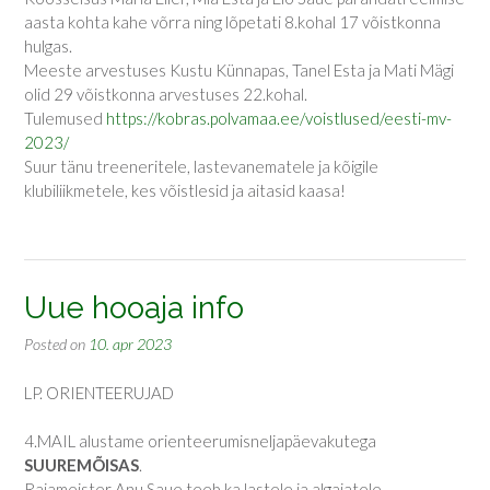
aasta kohta kahe võrra ning lõpetati 8.kohal 17 võistkonna
hulgas.
Meeste arvestuses Kustu Künnapas, Tanel Esta ja Mati Mägi
olid 29 võistkonna arvestuses 22.kohal.
Tulemused
https://kobras.polvamaa.ee/voistlused/eesti-mv-
2023/
Suur tänu treeneritele, lastevanematele ja kõigile
klubiliikmetele, kes võistlesid ja aitasid kaasa!
Uue hooaja info
Posted on
10. apr 2023
LP. ORIENTEERUJAD
4.MAIL alustame orienteerumisneljapäevakutega
SUUREMÕISAS
.
Rajameister Anu Saue teeb ka lastele ja algajatele