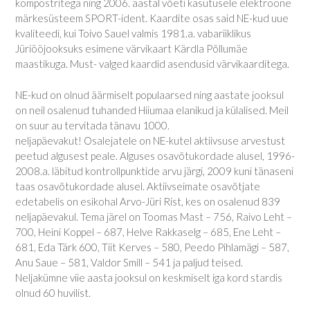
kompostritega ning 2006. aastal võeti kasutusele elektroone
märkesüsteem SPORT-ident. Kaardite osas said NE-kud uue
kvaliteedi, kui Toivo Sauel valmis 1981.a. vabariiklikus
Jüriööjooksuks esimene värvikaart Kärdla Põllumäe
maastikuga. Must- valged kaardid asendusid värvikaarditega.
NE-kud on olnud äärmiselt populaarsed ning aastate jooksul
on neil osalenud tuhanded Hiiumaa elanikud ja külalised. Meil
on suur au tervitada tänavu 1000.
neljapäevakut! Osalejatele on NE-kutel aktiivsuse arvestust
peetud algusest peale. Alguses osavõtukordade alusel, 1996-
2008.a. läbitud kontrollpunktide arvu järgi, 2009 kuni tänaseni
taas osavõtukordade alusel. Aktiivseimate osavõtjate
edetabelis on esikohal Arvo-Jüri Rist, kes on osalenud 839
neljapäevakul. Tema järel on Toomas Mast – 756, Raivo Leht –
700, Heini Koppel – 687, Helve Rakkaselg – 685, Ene Leht –
681, Eda Tärk 600, Tiit Kerves – 580, Peedo Pihlamägi – 587,
Anu Saue – 581, Valdor Smill – 541 ja paljud teised.
Neljakümne viie aasta jooksul on keskmiselt iga kord stardis
olnud 60 huvilist.