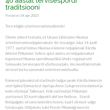
46 aastat tervisespordi
traditsiooni
Posted on
14. apr 2023
Tere kõigile orienteerumishuvilistele!
Oleme uhked teatada, et tänavu tähistame Hiiumaa
orienteerumisneljapäevakute 46. hooaega! Juba 14. juulil
1977. aastal toimus Hiiumaa esimene neljapäevak Kärdla
lähistel Põllumäel. Sellest ajast alates on neljapäevakud
kujunenud Hiiumaa spordimaastikul üheks regulaarselt
toimuvaks tervisespordi võistlussarjaks, mis meelitab kohale
nii noori kui ka vanemaid orienteerumishuvilisi.
Esimesel päevakul oli startinute hulgas peale Kärdla inimeste
veel õpilasi Emmastest õpetaja Anne Golupi eestvedamisel ja
kolm võistlejat Tallinnast. Kõik nad leidsid Põllumäel
asetsenud 10 kontrollpunkti abil tee finišisse. . Stardi-
finisipaigaks oli vana lasketiiru hoone, kaart oli must-valge
fotokoopia. Võitjateks tulid Peedo Pihlamägi meeste