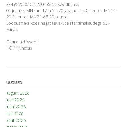
EE492200001120048611 Swedbanka
01.juuniks. MN kuni 12 ja MN70 ja vanemad 0.- eurot, MN14-
20 3.- eurot, MN21-65 20.- eurot.
Soodusmaks koos neljapäevakute stardimaksudega 65.-
eurot.
Oleme aktiivsed!
HOK-i juhatus
UUDISED
august 2026
juuli 2026
juuni 2026
mai 2026
aprill 2026
märts 2026