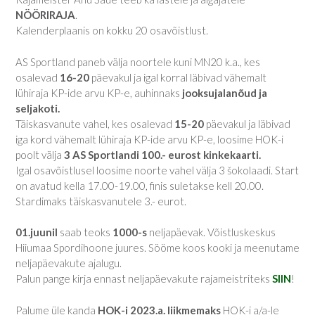
NÖÖRIRAJA
.
Kalenderplaanis on kokku 20 osavõistlust.
AS Sportland paneb välja noortele kuni MN20 k.a., kes
osalevad
16-20
päevakul ja igal korral läbivad vähemalt
lühiraja KP-ide arvu KP-e, auhinnaks
jooksujalanõud ja
seljakoti.
Täiskasvanute vahel, kes osalevad
15-20
päevakul ja läbivad
iga kord vähemalt lühiraja KP-ide arvu KP-e, loosime HOK-i
poolt välja
3 AS Sportlandi 100.- eurost kinkekaarti.
Igal osavõistlusel loosime noorte vahel välja 3 šokolaadi. Start
on avatud kella 17.00-19.00, finis suletakse kell 20.00.
Stardimaks täiskasvanutele 3.- eurot.
01.juunil
saab teoks
1000-s
neljapäevak. Võistluskeskus
Hiiumaa Spordihoone juures. Sööme koos kooki ja meenutame
neljapäevakute ajalugu.
Palun pange kirja ennast neljapäevakute rajameistriteks
SIIN
!
Palume üle kanda
HOK-i 2023.a. liikmemaks
HOK-i a/a-le