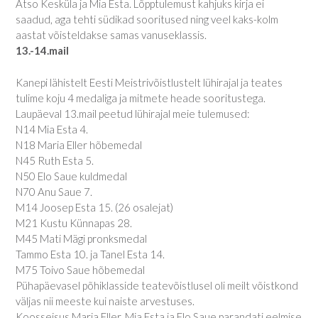
Atso Kesküla ja Mia Esta. Lõpptulemust kahjuks kirja ei
saadud, aga tehti südikad sooritused ning veel kaks-kolm
aastat võisteldakse samas vanuseklassis.
13.-14.mail
Kanepi lähistelt Eesti Meistrivõistlustelt lühirajal ja teates
tulime koju 4 medaliga ja mitmete heade sooritustega.
Laupäeval 13.mail peetud lühirajal meie tulemused:
N14 Mia Esta 4.
N18 Maria Eller hõbemedal
N45 Ruth Esta 5.
N50 Elo Saue kuldmedal
N70 Anu Saue 7.
M14 Joosep Esta 15. (26 osalejat)
M21 Kustu Künnapas 28.
M45 Mati Mägi pronksmedal
Tammo Esta 10. ja Tanel Esta 14.
M75 Toivo Saue hõbemedal
Pühapäevasel põhiklasside teatevõistlusel oli meilt võistkond
väljas nii meeste kui naiste arvestuses.
Koosseisus Maria Eller, Mia Esta ja Elo Saue parandati eelmise