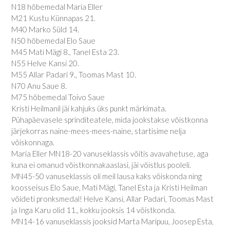
N18 hõbemedal Maria Eller
M21 Kustu Künnapas 21.
M40 Marko Süld 14.
N50 hõbemedal Elo Saue
M45 Mati Mägi 8., Tanel Esta 23.
N55 Helve Kansi 20.
M55 Allar Padari 9., Toomas Mast 10.
N70 Anu Saue 8.
M75 hõbemedal Toivo Saue
Kristi Heilmanil jäi kahjuks üks punkt märkimata.
Pühapäevasele sprinditeatele, mida jookstakse võistkonna
järjekorras naine-mees-mees-naine, startisime nelja
võiskonnaga.
Maria Eller MN18-20 vanuseklassis võitis avavahetuse, aga
kuna ei omanud võistkonnakaaslasi, jäi võistlus pooleli.
MN45-50 vanuseklassis oli meil lausa kaks võiskonda ning
koosseisus Elo Saue, Mati Mägi, Tanel Esta ja Kristi Heilman
võideti pronksmedal! Helve Kansi, Allar Padari, Toomas Mast
ja Inga Karu olid 11., kokku jooksis 14 võistkonda.
MN14-16 vanuseklassis jooksid Marta Maripuu, Joosep Esta,