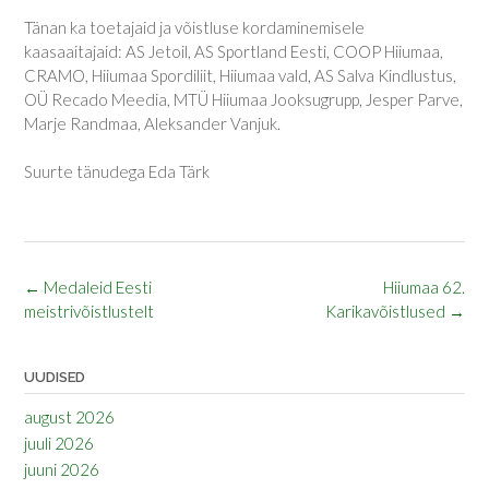
Tänan ka toetajaid ja võistluse kordaminemisele
kaasaaitajaid: AS Jetoil, AS Sportland Eesti, COOP Hiiumaa,
CRAMO, Hiiumaa Spordiliit, Hiiumaa vald, AS Salva Kindlustus,
OÜ Recado Meedia, MTÜ Hiiumaa Jooksugrupp, Jesper Parve,
Marje Randmaa, Aleksander Vanjuk.
Suurte tänudega Eda Tärk
Post
←
Medaleid Eesti
Hiiumaa 62.
navigation
meistrivõistlustelt
Karikavõistlused
→
UUDISED
august 2026
juuli 2026
juuni 2026