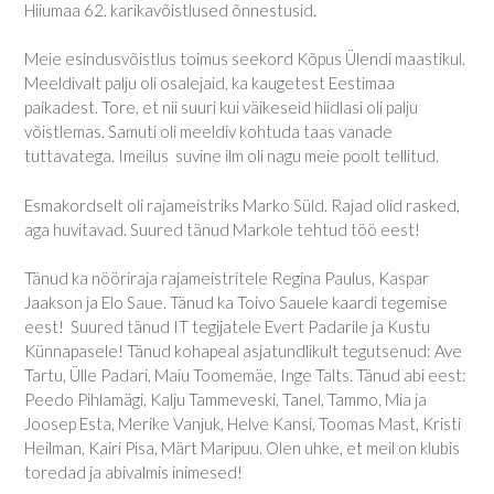
Hiiumaa 62. karikavõistlused õnnestusid.
Meie esindusvõistlus toimus seekord Kõpus Ülendi maastikul.
Meeldivalt palju oli osalejaid, ka kaugetest Eestimaa
paikadest. Tore, et nii suuri kui väikeseid hiidlasi oli palju
võistlemas. Samuti oli meeldiv kohtuda taas vanade
tuttavatega. Imeilus suvine ilm oli nagu meie poolt tellitud.
Esmakordselt oli rajameistriks Marko Süld. Rajad olid rasked,
aga huvitavad. Suured tänud Markole tehtud töö eest!
Tänud ka nööriraja rajameistritele Regina Paulus, Kaspar
Jaakson ja Elo Saue. Tänud ka Toivo Sauele kaardi tegemise
eest! Suured tänud IT tegijatele Evert Padarile ja Kustu
Künnapasele! Tänud kohapeal asjatundlikult tegutsenud: Ave
Tartu, Ülle Padari, Maiu Toomemäe, Inge Talts. Tänud abi eest:
Peedo Pihlamägi, Kalju Tammeveski, Tanel, Tammo, Mia ja
Joosep Esta, Merike Vanjuk, Helve Kansi, Toomas Mast, Kristi
Heilman, Kairi Pisa, Märt Maripuu. Olen uhke, et meil on klubis
toredad ja abivalmis inimesed!