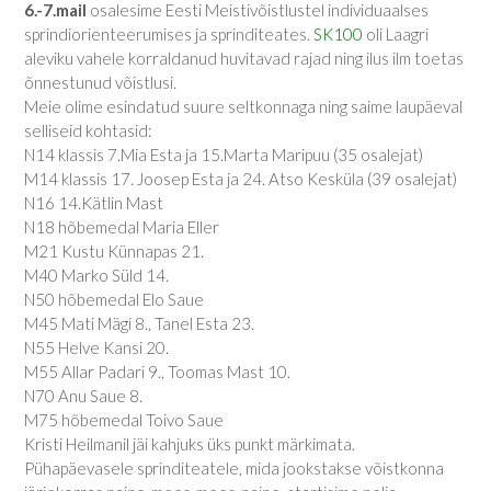
6.-7.mail
osalesime Eesti Meistivõistlustel individuaalses
sprindiorienteerumises ja sprinditeates.
SK100
oli Laagri
aleviku vahele korraldanud huvitavad rajad ning ilus ilm toetas
õnnestunud võistlusi.
Meie olime esindatud suure seltkonnaga ning saime laupäeval
selliseid kohtasid:
N14 klassis 7.Mia Esta ja 15.Marta Maripuu (35 osalejat)
M14 klassis 17. Joosep Esta ja 24. Atso Kesküla (39 osalejat)
N16 14.Kätlin Mast
N18 hõbemedal Maria Eller
M21 Kustu Künnapas 21.
M40 Marko Süld 14.
N50 hõbemedal Elo Saue
M45 Mati Mägi 8., Tanel Esta 23.
N55 Helve Kansi 20.
M55 Allar Padari 9., Toomas Mast 10.
N70 Anu Saue 8.
M75 hõbemedal Toivo Saue
Kristi Heilmanil jäi kahjuks üks punkt märkimata.
Pühapäevasele sprinditeatele, mida jookstakse võistkonna