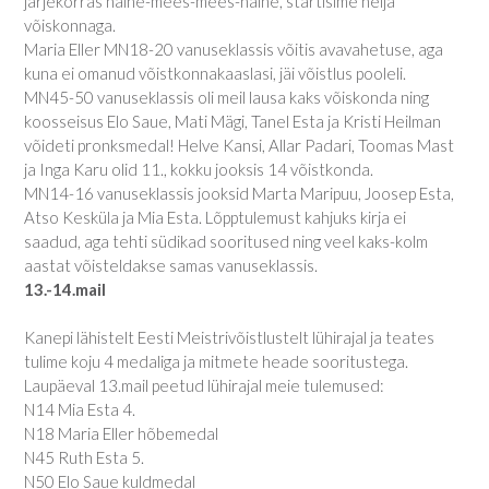
järjekorras naine-mees-mees-naine, startisime nelja
võiskonnaga.
Maria Eller MN18-20 vanuseklassis võitis avavahetuse, aga
kuna ei omanud võistkonnakaaslasi, jäi võistlus pooleli.
MN45-50 vanuseklassis oli meil lausa kaks võiskonda ning
koosseisus Elo Saue, Mati Mägi, Tanel Esta ja Kristi Heilman
võideti pronksmedal! Helve Kansi, Allar Padari, Toomas Mast
ja Inga Karu olid 11., kokku jooksis 14 võistkonda.
MN14-16 vanuseklassis jooksid Marta Maripuu, Joosep Esta,
Atso Kesküla ja Mia Esta. Lõpptulemust kahjuks kirja ei
saadud, aga tehti südikad sooritused ning veel kaks-kolm
aastat võisteldakse samas vanuseklassis.
13.-14.mail
Kanepi lähistelt Eesti Meistrivõistlustelt lühirajal ja teates
tulime koju 4 medaliga ja mitmete heade sooritustega.
Laupäeval 13.mail peetud lühirajal meie tulemused:
N14 Mia Esta 4.
N18 Maria Eller hõbemedal
N45 Ruth Esta 5.
N50 Elo Saue kuldmedal