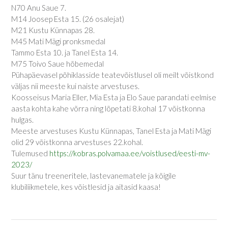
N70 Anu Saue 7.
M14 Joosep Esta 15. (26 osalejat)
M21 Kustu Künnapas 28.
M45 Mati Mägi pronksmedal
Tammo Esta 10. ja Tanel Esta 14.
M75 Toivo Saue hõbemedal
Pühapäevasel põhiklasside teatevõistlusel oli meilt võistkond
väljas nii meeste kui naiste arvestuses.
Koosseisus Maria Eller, Mia Esta ja Elo Saue parandati eelmise
aasta kohta kahe võrra ning lõpetati 8.kohal 17 võistkonna
hulgas.
Meeste arvestuses Kustu Künnapas, Tanel Esta ja Mati Mägi
olid 29 võistkonna arvestuses 22.kohal.
Tulemused
https://kobras.polvamaa.ee/voistlused/eesti-mv-
2023/
Suur tänu treeneritele, lastevanematele ja kõigile
klubiliikmetele, kes võistlesid ja aitasid kaasa!