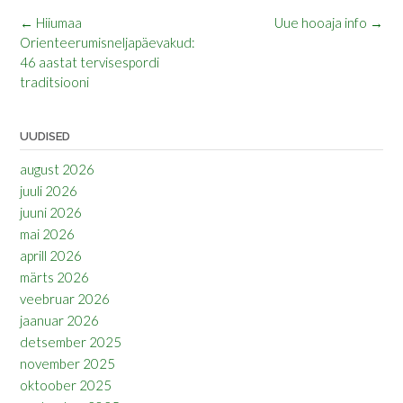
Post
←
Hiiumaa
Uue hooaja info
→
navigation
Orienteerumisneljapäevakud:
46 aastat tervisespordi
traditsiooni
UUDISED
august 2026
juuli 2026
juuni 2026
mai 2026
aprill 2026
märts 2026
veebruar 2026
jaanuar 2026
detsember 2025
november 2025
oktoober 2025