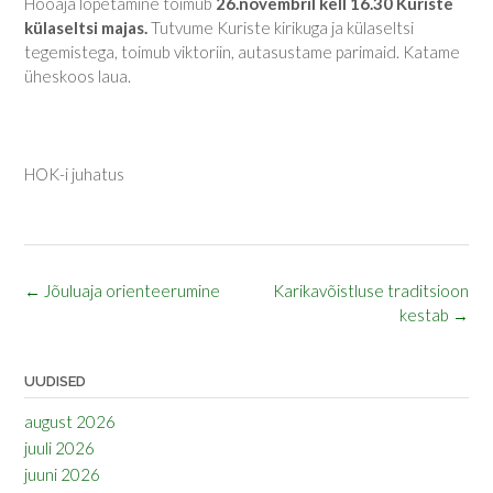
Hooaja lõpetamine toimub
26.novembril kell 16.30 Kuriste
külaseltsi majas.
Tutvume Kuriste kirikuga ja külaseltsi
tegemistega, toimub viktoriin, autasustame parimaid. Katame
üheskoos laua.
HOK-i juhatus
Post
←
Jõuluaja orienteerumine
Karikavõistluse traditsioon
navigation
kestab
→
UUDISED
august 2026
juuli 2026
juuni 2026