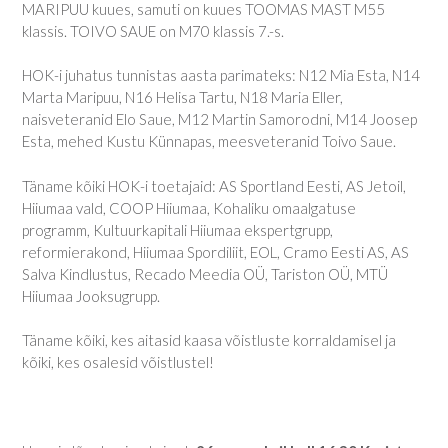
MARIPUU kuues, samuti on kuues TOOMAS MAST M55
klassis. TOIVO SAUE on M70 klassis 7.-s.
HOK-i juhatus tunnistas aasta parimateks: N12 Mia Esta, N14
Marta Maripuu, N16 Helisa Tartu, N18 Maria Eller,
naisveteranid Elo Saue, M12 Martin Samorodni, M14 Joosep
Esta, mehed Kustu Künnapas, meesveteranid Toivo Saue.
Täname kõiki HOK-i toetajaid: AS Sportland Eesti, AS Jetoil,
Hiiumaa vald, COOP Hiiumaa, Kohaliku omaalgatuse
programm, Kultuurkapitali Hiiumaa ekspertgrupp,
reformierakond, Hiiumaa Spordiliit, EOL, Cramo Eesti AS, AS
Salva Kindlustus, Recado Meedia OÜ, Tariston OÜ, MTÜ
Hiiumaa Jooksugrupp.
Täname kõiki, kes aitasid kaasa võistluste korraldamisel ja
kõiki, kes osalesid võistlustel!