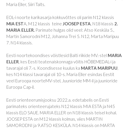
Maria Eller, Siiri Talts.
EOL-i noorte karikasarja kokkuvõttes oli parim N12 klassis
MIA EST
A, M12 klassis teine
JOOSEP ESTA
, N18 klassis
2.
MARIA ELLER.
Parimate hulgas olid veel: Atso Kesküla 5.,
Martin Samorodni M12, Johanna Trei 5. N12, Marta Maripuu
7. N14 klassis.
Eesti noortekoondises võistlesid Balti riikide MV.-stel
MARIA
ELLER
, kes Eesti teatenaiskonnaga võitis HÕBEMEDAL-i ja
tavarajal oli 7.-s. Koondisesse kuulus ka
MARTA MARIPUU
,
kes N14 klassi tavarajal oli 10-s. Maria Eller esindas Eestit
veel Euroopa noorteMV-stel, Juunioride MM-il ja juunioride
Euroopa Cap-il.
Eesti orienteerumisjooksu 2022.a. edetabelis on Eesti
parimateks orienteerujateks N12 klassis MIA ESTA ja N45
klassis ELO SAUE. MARIA ELLER on N18 klassis teisel kohal.
JOOSEP ESTA on M12 klassis kolmas, viies MARTIN
SAMORODNI ja 9.ATSO KESKÜLA. N14 klassis on MARTA