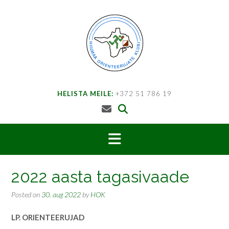
Skip
to
content
HELISTA MEILE:
+372 51 786 19
2022 aasta tagasivaade
Posted on
30. aug 2022
by
HOK
LP. ORIENTEERUJAD