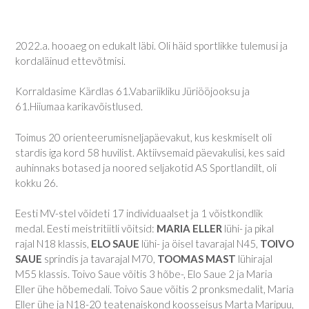
2022.a. hooaeg on edukalt läbi. Oli häid sportlikke tulemusi ja
kordaläinud ettevõtmisi.
Korraldasime Kärdlas 61.Vabariikliku Jüriööjooksu ja
61.Hiiumaa karikavõistlused.
Toimus 20 orienteerumisneljapäevakut, kus keskmiselt oli
stardis iga kord 58 huvilist. Aktiivsemaid päevakulisi, kes said
auhinnaks botased ja noored seljakotid AS Sportlandilt, oli
kokku 26.
Eesti MV-stel võideti 17 individuaalset ja 1 võistkondlik
medal. Eesti meistritiitli võitsid:
MARIA
ELLER
lühi- ja pikal
rajal N18 klassis,
ELO SAUE
lühi- ja öisel tavarajal N45,
TOIVO
SAUE
sprindis ja tavarajal M70,
TOOMAS MAST
lühirajal
M55 klassis. Toivo Saue võitis 3 hõbe-, Elo Saue 2 ja Maria
Eller ühe hõbemedali. Toivo Saue võitis 2 pronksmedalit, Maria
Eller ühe ja N18-20 teatenaiskond koosseisus Marta Maripuu,