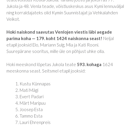
Jukola ja 48. Venla teade, võistluskeskus asus Kymi lennuväljal
ning korraldajateks olid Kymin Suunnistajat ja Vehkalahden
Veikot.
Hoki naiskond saavutas Venlojen viestis läbi aegade
parima koha — 179. koht 1424 naiskonna seast!
Neljal
etapil jooksid Elo, Mariann Sulg, Mia ja Kati Rooni.
Suurepärane sooritus, mille üle on põhjust uhke olla.
Hoki meeskond lõpetas Jukola teate
593. kohaga
1624
meeskonna seast. Seitsmel etapil jooksid:
Kustu Künnapas
Mati Mägi
Evert Padari
Märt Maripuu
Joosep Esta
Tammo Esta
Lauri Ehrenpreis