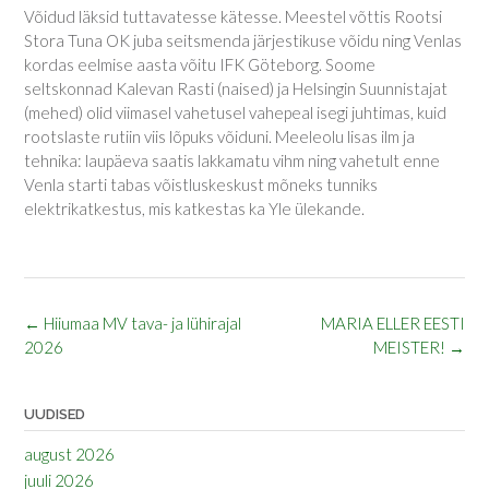
Võidud läksid tuttavatesse kätesse. Meestel võttis Rootsi
Stora Tuna OK juba seitsmenda järjestikuse võidu ning Venlas
kordas eelmise aasta võitu IFK Göteborg. Soome
seltskonnad Kalevan Rasti (naised) ja Helsingin Suunnistajat
(mehed) olid viimasel vahetusel vahepeal isegi juhtimas, kuid
rootslaste rutiin viis lõpuks võiduni. Meeleolu lisas ilm ja
tehnika: laupäeva saatis lakkamatu vihm ning vahetult enne
Venla starti tabas võistluskeskust mõneks tunniks
elektrikatkestus, mis katkestas ka Yle ülekande.
Post
←
Hiiumaa MV tava- ja lühirajal
MARIA ELLER EESTI
navigation
2026
MEISTER!
→
UUDISED
august 2026
juuli 2026