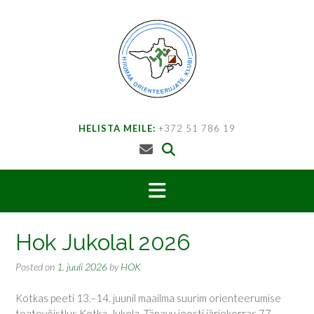
Skip
to
content
HELISTA MEILE:
+372 51 786 19
Hok Jukolal 2026
Posted on
1. juuli 2026
by
HOK
Kotkas peeti 13.–14. juunil maailma suurim orienteerumise
teatevõistlus Kotka-Jukola. Tänavu joosti järjekorras 77.