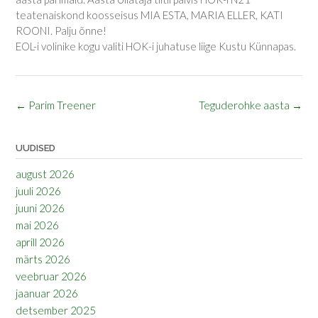
teatenaiskond koosseisus MIA ESTA, MARIA ELLER, KATI
ROONI. Palju õnne!
EOL-i volinike kogu valiti HOK-i juhatuse liige Kustu Künnapas.
Post
←
Parim Treener
Teguderohke aasta
→
navigation
UUDISED
august 2026
juuli 2026
juuni 2026
mai 2026
aprill 2026
märts 2026
veebruar 2026
jaanuar 2026
detsember 2025