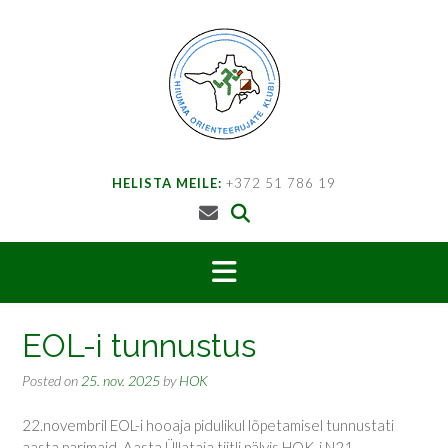
Skip
to
content
HELISTA MEILE:
+372 51 786 19
EOL-i tunnustus
Posted on
25. nov. 2025
by
HOK
22.novembril EOL-i hooaja pidulikul lõpetamisel tunnustati
aasta parimaid. Aasta Üllataja tiitli pälvis HOK-i N21