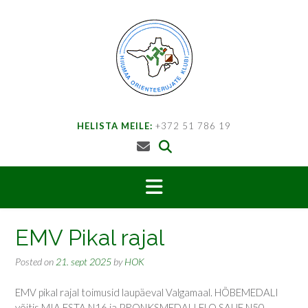
Skip
to
content
HELISTA MEILE:
+372 51 786 19
EMV Pikal rajal
Posted on
21. sept 2025
by
HOK
EMV pikal rajal toimusid laupäeval Valgamaal. HÕBEMEDALI
võitis MIA ESTA N16 ja PRONKSMEDALI ELO SAUE N50