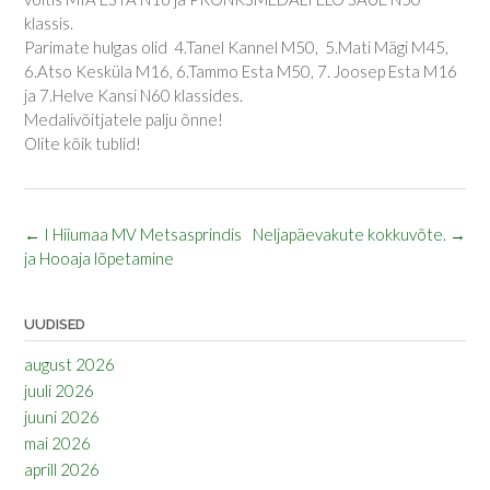
klassis.
Parimate hulgas olid 4.Tanel Kannel M50, 5.Mati Mägi M45,
6.Atso Kesküla M16, 6.Tammo Esta M50, 7. Joosep Esta M16
ja 7.Helve Kansi N60 klassides.
Medalivõitjatele palju õnne!
Olite kõik tublid!
Post
←
I Hiiumaa MV Metsasprindis
Neljapäevakute kokkuvõte.
→
navigation
ja Hooaja lõpetamine
UUDISED
august 2026
juuli 2026
juuni 2026
mai 2026
aprill 2026