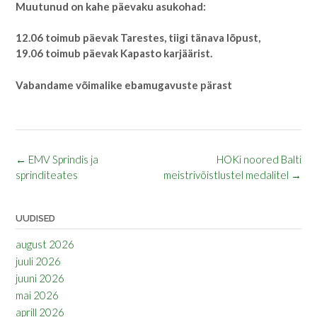
Muutunud on kahe päevaku asukohad:
12.06 toimub päevak Tarestes, tiigi tänava lõpust,
19.06 toimub päevak Kapasto karjäärist.
Vabandame võimalike ebamugavuste pärast
Post
←
EMV Sprindis ja
HOKi noored Balti
navigation
sprinditeates
meistrivõistlustel medalitel
→
UUDISED
august 2026
juuli 2026
juuni 2026
mai 2026
aprill 2026