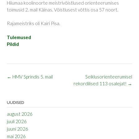
Hiiumaa koolinoorte meistrivõistlused orienteerumises
toimusid 2. mail Käinas. Võistlusest võttis osa 57 noort.
Rajameistriks oli Kairi Pisa.
Tulemused
Pildid
Post
←
HMV Sprindis 5. mail
Seiklusorienteerumisel
navigation
rekordilised 113 osalejat!
→
UUDISED
august 2026
juuli 2026
juuni 2026
mai 2026