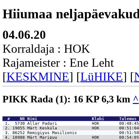
Hiiumaa neljapäevakud
04.06.20
Korraldaja : HOK
Rajameister : Ene Leht
[
KESKMINE
] [
LüHIKE
] [
PIKK Rada (1): 16 KP 6,3 km
^
  #    NR 
Nimi                      Klubi      Tulemus 
 1.  5730 
Allar Padari              HOK        00:48:45
 2. 19055 
Märt Kesküla              HOK        00:51:04
 3. 86252 
Remigiyus Masilionis                 00:51:50
 4. 10988 
Märt Maripuu              HOK        00:54:05