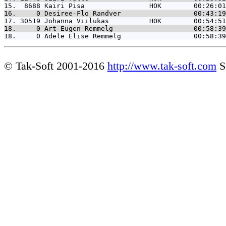
15.  8688 
Kairi Pisa                HOK        00:26:01
16.     0 
Desiree-Flo Randver                  00:43:19
17. 30519 
Johanna Viilukas          HOK        00:54:51
18.     0 
Art Eugen Remmelg                    00:58:39
18.     0 
Adele Elise Remmelg                  00:58:39
© Tak-Soft 2001-2016
http://www.tak-soft.com
S