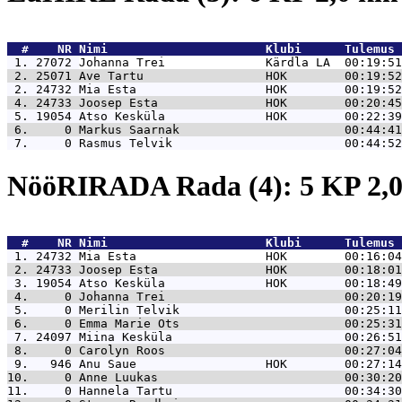
  #    NR 
Nimi                      Klubi      Tulemus 
 1. 27072 
Johanna Trei              Kärdla LA  00:19:51
 2. 25071 
Ave Tartu                 HOK        00:19:52
 2. 24732 
Mia Esta                  HOK        00:19:52
 4. 24733 
Joosep Esta               HOK        00:20:45
 5. 19054 
Atso Kesküla              HOK        00:22:39
 6.     0 
Markus Saarnak                       00:44:41
 7.     0 
Rasmus Telvik                        00:44:52
NööRIRADA Rada (4): 5 KP 2,
  #    NR 
Nimi                      Klubi      Tulemus 
 1. 24732 
Mia Esta                  HOK        00:16:04
 2. 24733 
Joosep Esta               HOK        00:18:01
 3. 19054 
Atso Kesküla              HOK        00:18:49
 4.     0 
Johanna Trei                         00:20:19
 5.     0 
Merilin Telvik                       00:25:11
 6.     0 
Emma Marie Ots                       00:25:31
 7. 24097 
Miina Kesküla                        00:26:51
 8.     0 
Carolyn Roos                         00:27:04
 9.   946 
Anu Saue                  HOK        00:27:14
10.     0 
Anne Luukas                          00:30:20
11.     0 
Hannela Tartu                        00:34:30