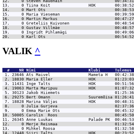
12.     0 
Steven Raudhain                      00:34:31
13.     0 
Tiina Koit                HOK        00:38:52
14.     0 
Mart Ots                             00:38:53
15.     0 
Maria Vieseman                       00:39:59
16.     0 
Martin Markus                        00:47:27
17.     0 
Greteliis Kuivonen                   00:48:54
18.     0 
Gustav Villmäe                       00:48:57
19.     0 
Ingridt Pihlamägi                    00:49:06
20.     0 
Karl Ots                             00:54:52
VALIK
^
  #    NR 
Nimi                      Klubi      Tulemus 
 1. 23646 
Ats Maivel                Mameta H   00:42:38
 2. 18830 
Maria Eller               HOK        01:23:03
 3. 11431 
Inge Talts                HOK        00:51:56
 4. 19063 
Marta Maripuu             HOK        01:07:32
 5. 30123 
Jakob Hiiemets                       01:25:36
 6. 29275 
Bert Omann                Suuremõisa 01:26:41
 7. 18828 
Marina Väljas             HOK        00:48:31
 8.     0 
Julia Gurjeva                        02:37:36
 9.     0 
Emma Marie Ots                       00:45:32
10. 50005 
Carolin  Roos                        00:45:50
11. 26345 
Anne Luukas               Palade PK  00:46:53
12.     0 
Merje Reismaa                        01:32:54
13.     0 
Mihkel Roosa                         01:32:58
14. 12448 
Siiri Talts               HOK        00:23:52