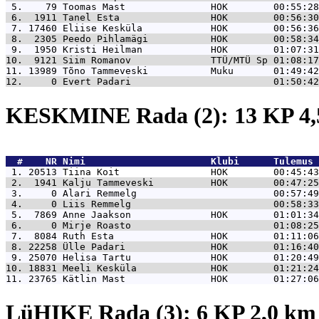
 5.    79 
Toomas Mast               HOK        00:55:28
 6.  1911 
Tanel Esta                HOK        00:56:30
 7. 17460 
Eliise Kesküla            HOK        00:56:36
 8.  2305 
Peedo Pihlamägi           HOK        00:58:34
 9.  1950 
Kristi Heilman            HOK        01:07:31
10.  9121 
Siim Romanov              TTÜ/MTÜ Sp 01:08:17
11. 13989 
Tõno Tammeveski           Muku       01:49:42
12.     0 
Evert Padari                         01:50:42
KESKMINE Rada (2): 13 KP 4
  #    NR 
Nimi                      Klubi      Tulemus 
 1. 20513 
Tiina Koit                HOK        00:45:43
 2.  1941 
Kalju Tammeveski          HOK        00:47:25
 3.     0 
Alari Remmelg                        00:57:49
 4.     0 
Liis Remmelg                         00:58:33
 5.  7869 
Anne Jaakson              HOK        01:01:34
 6.     0 
Mirje Roasto                         01:08:25
 7.  8084 
Ruth Esta                 HOK        01:11:06
 8. 22258 
Ülle Padari               HOK        01:16:40
 9. 25070 
Helisa Tartu              HOK        01:20:49
10. 18831 
Meeli Kesküla             HOK        01:21:24
11. 23765 
Kätlin Mast               HOK        01:27:06
LüHIKE Rada (3): 6 KP 2,0 k