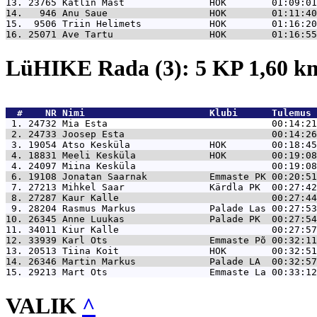
13. 23765 
Kätlin Mast               HOK        01:09:01
14.   946 
Anu Saue                  HOK        01:11:40
15.  9506 
Triin Helimets            HOK        01:16:20
16. 25071 
Ave Tartu                 HOK        01:16:55
LüHIKE Rada (3): 5 KP 1,60 
  #    NR 
Nimi                      Klubi      Tulemus 
 1. 24732 
Mia Esta                             00:14:21
 2. 24733 
Joosep Esta                          00:14:26
 3. 19054 
Atso Kesküla              HOK        00:18:45
 4. 18831 
Meeli Kesküla             HOK        00:19:08
 4. 24097 
Miina Kesküla                        00:19:08
 6. 19108 
Jonatan Saarnak           Emmaste PK 00:20:51
 7. 27213 
Mihkel Saar               Kärdla PK  00:27:42
 8. 27287 
Kaur Kalle                           00:27:44
 9. 28204 
Rasmus Markus             Palade Las 00:27:53
10. 26345 
Anne Luukas               Palade PK  00:27:54
11. 34011 
Kiur Kalle                           00:27:57
12. 33939 
Karl Ots                  Emmaste Põ 00:32:11
13. 20513 
Tiina Koit                HOK        00:32:51
14. 26346 
Martin Markus             Palade LA  00:32:57
15. 29213 
Mart Ots                  Emmaste La 00:33:12
VALIK
^