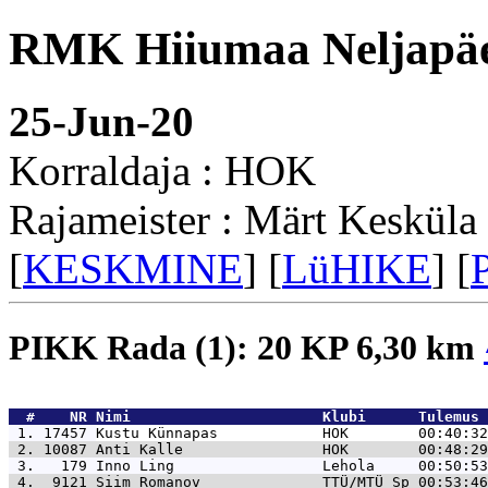
RMK Hiiumaa Neljapäev
25-Jun-20
Korraldaja : HOK
Rajameister : Märt Kesküla
[
KESKMINE
] [
LüHIKE
] [
PIKK Rada (1): 20 KP 6,30 km
  #    NR 
Nimi                      Klubi      Tulemus 
 1. 17457 
Kustu Künnapas            HOK        00:40:32
 2. 10087 
Anti Kalle                HOK        00:48:29
 3.   179 
Inno Ling                 Lehola     00:50:53
 4.  9121 
Siim Romanov              TTÜ/MTÜ Sp 00:53:46