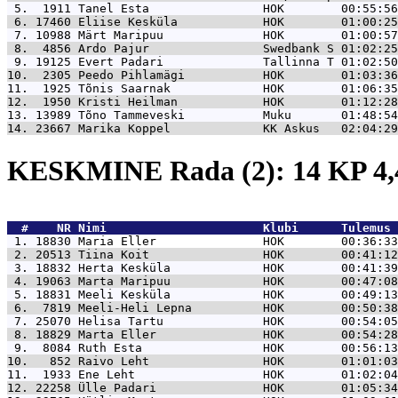
 5.  1911 
Tanel Esta                HOK        00:55:56
 6. 17460 
Eliise Kesküla            HOK        01:00:25
 7. 10988 
Märt Maripuu              HOK        01:00:57
 8.  4856 
Ardo Pajur                Swedbank S 01:02:25
 9. 19125 
Evert Padari              Tallinna T 01:02:50
10.  2305 
Peedo Pihlamägi           HOK        01:03:36
11.  1925 
Tõnis Saarnak             HOK        01:06:35
12.  1950 
Kristi Heilman            HOK        01:12:28
13. 13989 
Tõno Tammeveski           Muku       01:48:54
14. 23667 
Marika Koppel             KK Askus   02:04:29
KESKMINE Rada (2): 14 KP 4
  #    NR 
Nimi                      Klubi      Tulemus 
 1. 18830 
Maria Eller               HOK        00:36:33
 2. 20513 
Tiina Koit                HOK        00:41:12
 3. 18832 
Herta Kesküla             HOK        00:41:39
 4. 19063 
Marta Maripuu             HOK        00:47:08
 5. 18831 
Meeli Kesküla             HOK        00:49:13
 6.  7819 
Meeli-Heli Lepna          HOK        00:50:38
 7. 25070 
Helisa Tartu              HOK        00:54:05
 8. 18829 
Marta Eller               HOK        00:54:28
 9.  8084 
Ruth Esta                 HOK        00:56:13
10.   852 
Raivo Leht                HOK        01:01:03
11.  1933 
Ene Leht                  HOK        01:02:04
12. 22258 
Ülle Padari               HOK        01:05:34