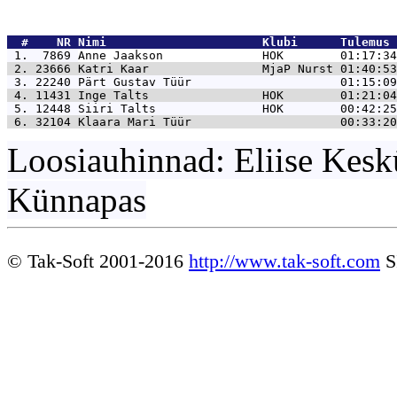
  #    NR 
Nimi                      Klubi      Tulemus 
 1.  7869 
Anne Jaakson              HOK        01:17:34
 2. 23666 
Katri Kaar                MjaP Nurst 01:40:53
 3. 22240 
Pärt Gustav Tüür                     01:15:09
 4. 11431 
Inge Talts                HOK        01:21:04
 5. 12448 
Siiri Talts               HOK        00:42:25
 6. 32104 
Klaara Mari Tüür                     00:33:20
Loosiauhinnad: Eliise Kesk
Künnapas
© Tak-Soft 2001-2016
http://www.tak-soft.com
S