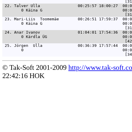
 22. 
Talver Ulla                00:25:57 18:00:27  00:0
        0 Käina G                                  00:0
 23. 
Mari-Liis  Toomemäe        00:26:51 17:59:37  00:0
        0 Käina G                                  00:0
 24. 
Anar Ivanov                01:04:01 17:54:36  00:0
        0 Kärdla ÜG                                00:0
 25. 
Jörgen  Ulla               00:36:39 17:57:44  00:0
        0                                          00:0
© Tak-Soft 2001-2009
http://www.tak-soft.c
22:42:16 HOK