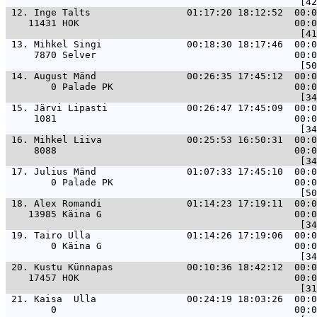
 12. 
Inge Talts                 01:17:20 18:12:52  00:0
    11431 HOK                                      00:0
 13. 
Mihkel Singi               00:18:30 18:17:46  00:0
     7870 Selver                                   00:0
 14. 
August Mänd                00:26:35 17:45:12  00:0
        0 Palade PK                                00:0
 15. 
Järvi Lipasti              00:26:47 17:45:09  00:0
     1081                                          00:0
 16. 
Mihkel Liiva               00:25:53 16:50:31  00:0
     8088                                          00:0
 17. 
Julius Mänd                01:07:33 17:45:10  00:0
        0 Palade PK                                00:0
 18. 
Alex Romandi               01:14:23 17:19:11  00:0
    13985 Käina G                                  00:0
 19. 
Tairo Ulla                 01:14:26 17:19:06  00:0
        0 Käina G                                  00:0
 20. 
Kustu Künnapas             00:10:36 18:42:12  00:0
    17457 HOK                                      00:0
 21. 
Kaisa  Ulla                00:24:19 18:03:26  00:0
        0                                          00:0