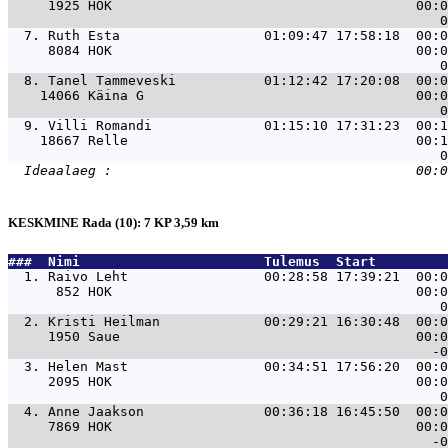
     1925 HOK                                      00:0
  7. 
Ruth Esta                  01:09:47 17:58:18  00:0
     8084 HOK                                      00:0
  8. 
Tanel Tammeveski           01:12:42 17:20:08  00:0
    14066 Käina G                                  00:0
  9. 
Villi Romandi              01:15:10 17:31:23  00:1
    18667 Relle                                    00:1
KESKMINE Rada (10): 7 KP 3,59 km
###  Nimi                       Tulemus  Start         
  1. 
Raivo Leht                 00:28:58 17:39:21  00:0
      852 HOK                                      00:0
  2. 
Kristi Heilman             00:29:21 16:30:48  00:0
     1950 Saue                                     00:0
  3. 
Helen Mast                 00:34:51 17:56:20  00:0
     2095 HOK                                      00:0
  4. 
Anne Jaakson               00:36:18 16:45:50  00:0
     7869 HOK                                      00:0