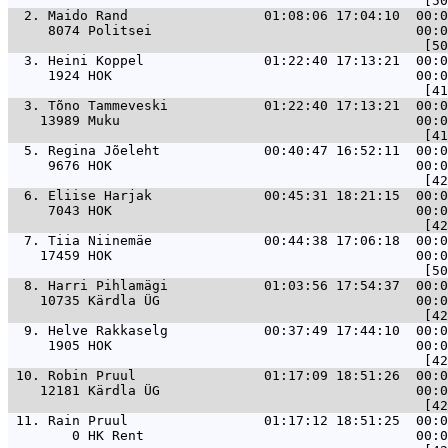
  2. 
Maido Rand                 01:08:06 17:04:10  00:0
     8074 Politsei                                 00:0
  3. 
Heini Koppel               01:22:40 17:13:21  00:0
     1924 HOK                                      00:0
  3. 
Tõno Tammeveski            01:22:40 17:13:21  00:0
    13989 Muku                                     00:0
  5. 
Regina Jõeleht             00:40:47 16:52:11  00:0
     9676 HOK                                      00:0
  6. 
Eliise Harjak              00:45:31 18:21:15  00:0
     7043 HOK                                      00:0
  7. 
Tiia Niinemäe              00:44:38 17:06:18  00:0
    17459 HOK                                      00:0
  8. 
Harri Pihlamägi            01:03:56 17:54:37  00:0
    10735 Kärdla ÜG                                00:0
  9. 
Helve Rakkaselg            00:37:49 17:44:10  00:0
     1905 HOK                                      00:0
 10. 
Robin Pruul                01:17:09 18:51:26  00:0
    12181 Kärdla ÜG                                00:0
 11. 
Rain Pruul                 01:17:12 18:51:25  00:0
        0 HK Rent                                  00:0