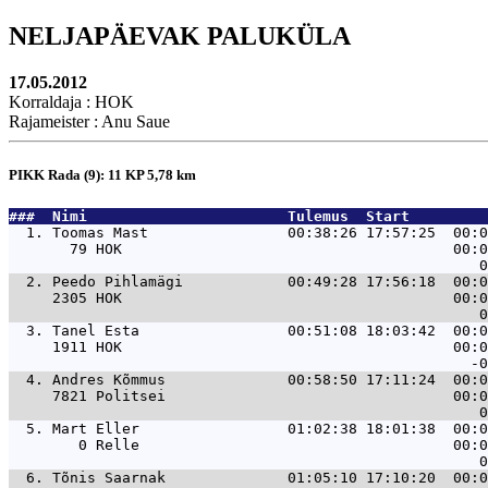
NELJAPÄEVAK PALUKÜLA
17.05.2012
Korraldaja : HOK
Rajameister : Anu Saue
PIKK Rada (9): 11 KP 5,78 km
###  Nimi                       Tulemus  Start         
  1. 
Toomas Mast                00:38:26 17:57:25  00:0
       79 HOK                                      00:0
  2. 
Peedo Pihlamägi            00:49:28 17:56:18  00:0
     2305 HOK                                      00:0
  3. 
Tanel Esta                 00:51:08 18:03:42  00:0
     1911 HOK                                      00:0
  4. 
Andres Kõmmus              00:58:50 17:11:24  00:0
     7821 Politsei                                 00:0
  5. 
Mart Eller                 01:02:38 18:01:38  00:0
        0 Relle                                    00:0
  6. 
Tõnis Saarnak              01:05:10 17:10:20  00:0