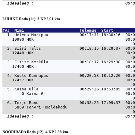
LÜHIKE Rada (11): 5 KP 2,01 km
###  Nimi                       Tulemus  Start         
  1. 
Helena Maripuu             00:17:31 18:30:16  00:0
    10990 HOK                                      00:0
  2. 
Siiri Talts                00:18:15 16:29:37  00:0
    12448 HOK                                      00:0
  3. 
Eliise Kesküla             00:18:17 16:29:38  00:0
    17460 HOK                                      00:0
  4. 
Kustu Künnapas             00:20:53 18:12:20  00:0
    17457 HOK                                      00:0
  5. 
Kaisa Ulla                 00:29:26 18:53:05  00:0
        0 Käina G                                  00:0
  6. 
Terje Rand                 00:38:25 17:09:37  00:0
     5869 Tohvri Hooldekodu                        00:0
NÖÖRIRADA Rada (12): 4 KP 2,38 km