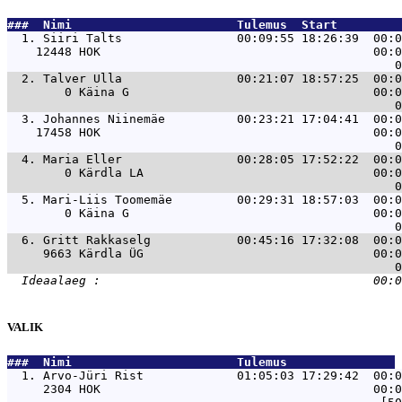
###  Nimi                       Tulemus  Start         
  1. 
Siiri Talts                00:09:55 18:26:39  00:0
    12448 HOK                                      00:0
  2. 
Talver Ulla                00:21:07 18:57:25  00:0
        0 Käina G                                  00:0
  3. 
Johannes Niinemäe          00:23:21 17:04:41  00:0
    17458 HOK                                      00:0
  4. 
Maria Eller                00:28:05 17:52:22  00:0
        0 Kärdla LA                                00:0
  5. 
Mari-Liis Toomemäe         00:29:31 18:57:03  00:0
        0 Käina G                                  00:0
  6. 
Gritt Rakkaselg            00:45:16 17:32:08  00:0
     9663 Kärdla ÜG                                00:0
VALIK
###  Nimi                       Tulemus               
  1. 
Arvo-Jüri Rist             01:05:03 17:29:42  00:0
     2304 HOK                                      00:0