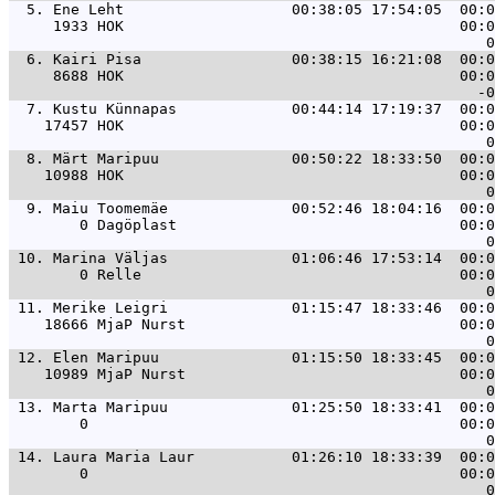
  5. 
Ene Leht                   00:38:05 17:54:05  00:0
     1933 HOK                                      00:0
  6. 
Kairi Pisa                 00:38:15 16:21:08  00:0
     8688 HOK                                      00:0
  7. 
Kustu Künnapas             00:44:14 17:19:37  00:0
    17457 HOK                                      00:0
  8. 
Märt Maripuu               00:50:22 18:33:50  00:0
    10988 HOK                                      00:0
  9. 
Maiu Toomemäe              00:52:46 18:04:16  00:0
        0 Dagöplast                                00:0
 10. 
Marina Väljas              01:06:46 17:53:14  00:0
        0 Relle                                    00:0
 11. 
Merike Leigri              01:15:47 18:33:46  00:0
    18666 MjaP Nurst                               00:0
 12. 
Elen Maripuu               01:15:50 18:33:45  00:0
    10989 MjaP Nurst                               00:0
 13. 
Marta Maripuu              01:25:50 18:33:41  00:0
        0                                          00:0
 14. 
Laura Maria Laur           01:26:10 18:33:39  00:0
        0                                          00:0