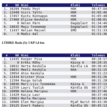
  #    NR 
Nimi                      Klubi      Tulemus 
 1. 16294 
Peedu Post                HOK        00:47:04
 2. 12448 
Siiri Talts               HOK        01:05:46
 3. 17457 
Kustu Künnapas            HOK        01:05:48
 4. 17460 
Eliise Kesküla            HOK        01:08:01
 5.     0 
Helen Pärn                Dagöplast  01:34:46
 6. 18835 
Maiu Toomemäe             Dagöplast  01:34:49
 7. 11437 
Helian Maivel             EMÜ        01:51:33
 8.     0 
Madis Aal                            01:51:36
LÜHIKE Rada (3): 5 KP 1,6 km
  #    NR 
Nimi                      Klubi      Tulemus 
 1. 11435 
Kasper Pisa               HOK        00:28:57
 2.     0 
Erkki Rõhu                Käina G    00:29:35
 3. 18832 
Herta Kesküla             Kärdla LA  00:30:45
 4. 18831 
Meeli Kesküla             KKA        00:31:15
 5. 19054 
Atso Kesküla                         00:31:22
 6. 11434 
Krister Pisa              HOK        00:31:26
 7. 11594 
Raigo Golub                          00:31:28
 8. 18836 
Mari-Liis Toomemäe        Käina G    00:37:12
 9. 12559 
Lauri Tuulik              Kärdla ÜG  00:37:17
10. 10990 
Helena Maripuu            HOK        00:37:46
11. 11429 
Kaija Laur                           00:37:49
12. 19063 
Marta Maripuu                        00:43:34
13. 10989 
Elen Maripuu              MjaP Nurst 00:43:36
14. 19125 
Evert Padari              Kärdla ÜG  00:45:13