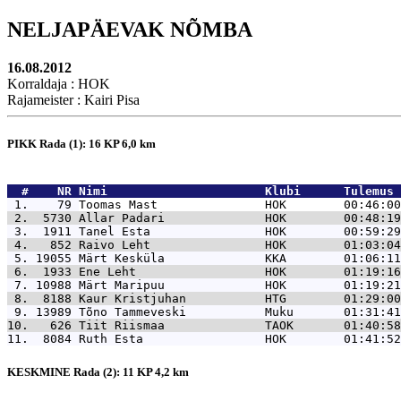
NELJAPÄEVAK NÕMBA
16.08.2012
Korraldaja : HOK
Rajameister : Kairi Pisa
PIKK Rada (1): 16 KP 6,0 km
  #    NR 
Nimi                      Klubi      Tulemus 
 1.    79 
Toomas Mast               HOK        00:46:00
 2.  5730 
Allar Padari              HOK        00:48:19
 3.  1911 
Tanel Esta                HOK        00:59:29
 4.   852 
Raivo Leht                HOK        01:03:04
 5. 19055 
Märt Kesküla              KKA        01:06:11
 6.  1933 
Ene Leht                  HOK        01:19:16
 7. 10988 
Märt Maripuu              HOK        01:19:21
 8.  8188 
Kaur Kristjuhan           HTG        01:29:00
 9. 13989 
Tõno Tammeveski           Muku       01:31:41
10.   626 
Tiit Riismaa              TAOK       01:40:58
11.  8084 
Ruth Esta                 HOK        01:41:52
KESKMINE Rada (2): 11 KP 4,2 km