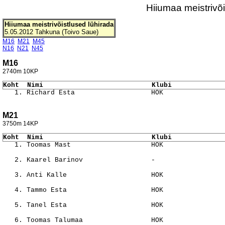
Hiiumaa meistrivõ
Hiiumaa meistrivõistlused lühirada
5.05.2012 Tahkuna (Toivo Saue)
M16
M21
M45
N16
N21
N45
M16
2740m 10KP
Koht  Nimi                           Klubi             
                                                       
M21
3750m 14KP
Koht  Nimi                           Klubi             
                                                       
                                                       
                                                       
                                                       
                                                       