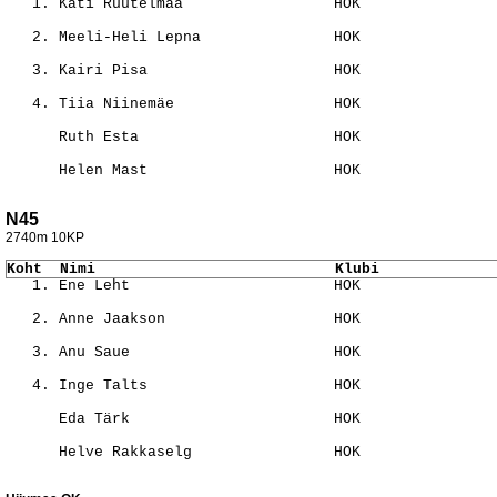
                                                       
                                                       
                                                       
                                                       
N45
2740m 10KP
Koht  Nimi                           Klubi             
                                                       
                                                       
                                                       
                                                       
                                                       
                                                       